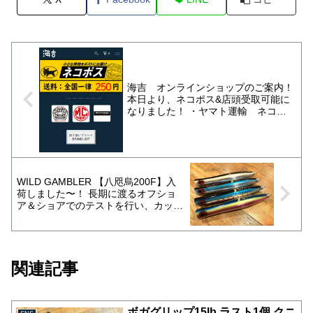
海吉 オンラインショップのご案内！
本日より、ネコポス&店頭受取可能に
なりました！ ・ヤマト運輸 ネコポ
ス（ポスト投函） 送料は全国一律
¥250（税込） ネコポスでの発送には
以下の条件があります。 全てにご同
意いただいた場合のみ発送可能です。
ご注文の商品のサイズや重量によって
WILD GAMBLER 【八咫烏200F】入
は自動で送料が加算される場合がござ
荷しました〜！ 長期に渡るオフショ
います。 送料が加算された場合は注
ア＆ショアでのテストを行い、カップ
文データはネコポスになっております
調整を繰り返し完成した拘りのスプラ
が佐川急便での配送になります。
ッシュ、驚異的な飛距離を追求したポ
〈ネコポスサービス規格〉 大きさ
ッパー！ マグロ狙いに於いて、スプ
（縦）23cm ～ 31.2cm 大きさ（横）
ラッシュ&泡引き後は、しっかりステ
1.5cm ～ 22.8cm 厚さ 2.5cm 以内
関連記事
イを入れると捕食スイッチの入ったフ
重さ 1kg 以内 参考サイズ：角形A4サ
ィッシュイーターに効果的です！
イズ（約30×21㎝） 配送はポストに投
200mm 約90g前後 推奨フック BKK-
函になります。 最終的な出荷の可否
Rapter-Z 4/0 推奨リング ＃8クラス
はこちらで判断させて頂きますので、
ボガグリップ15lb ラスト1個 クニ
※1月17日 12:00〜 店頭にて、お一人