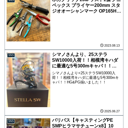
サイズオーバーの場合は追加料金をご
SNS
様①本で販売します‍
請求いたしますこと、ご了承くださ
ペックス プライヤー200mm スタ
い。 ・店頭受取 店舗の店頭にてご清
ジオオーシャンマーク OP165HP
算、お受け取りになる場合。 （※店
シマノ ステラSWスペアスプール
頭受け取りをお選びになると、ネット
14000XG,20000PG,30000 オシャ
ポイントは加算されますが、実店舗の
レなグッズ＆必需品シリーズ揃っ
ポイントは加算出来ません。） な
てます🤗 明日は定休日になりま
お、お取り置き期間はご注文日より１
週間とさせていただきますので、その
すので、ご来店お気をつけ下さい‍
間にご来店ください。 ※送料等、わ
2023.08.13
からない事がございましたら、スタッ
フまでお気軽にお問合せください！
シマノさんより、25ステラ
SNS
SW10000入荷！！相模湾キハダ
に最適な5号300mキャパ！！
HG&PG揃いました！！
シマノさんより⭐️25ステラSW10000入
荷！！相模湾キハダに最適な5号300mキ
ャパ！！HG&PG揃いました！！
2025.06.27
バリバス【キャスティングPE
SNS
SMPヒラマサチューンx8】10