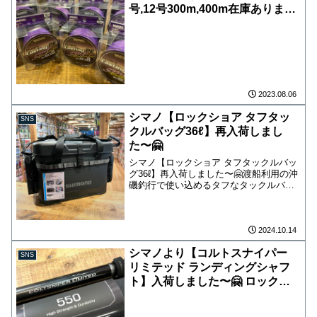
号,12号300m,400m在庫あります
よ😙 シマノのオフショアグロー
ブも在庫売りますのでお探しの方
は是非！ ライン巻きもしますの
で、希望の方はリールご持参下さ
い！
2023.08.06
シマノ【ロックショア タフタッ
SNS
クルバッグ36ℓ】再入荷しまし
た〜🤗
シマノ【ロックショア タフタックルバッ
グ36ℓ】再入荷しました〜🤗渡船利用の沖
磯釣行で使い込めるタフなタックルバッ
グ！厳しい環境下での使用を想定したタ
フな構造と、タックルを効率良く使える
多彩な収納性能など、充実な機能が満
載！36ℓと大容量な...
2024.10.14
シマノより【コルトスナイパー
SNS
リミテッド ランディングシャフ
ト】入荷しました〜🤗 ロックシ
ョアから夢のビックワンを掴むた
めに必要な高強度・高耐久！ 5.5