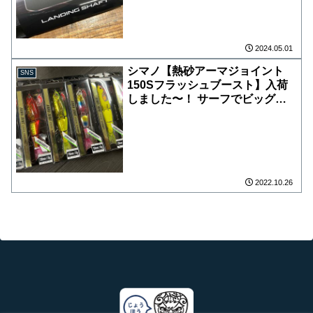
ｍの長さを余すことなく活用可能
な[アンチロックジョイント]、フ
ライングギャフの使用を想定した
尻手環など様々な機能を搭載！
2024.05.01
ビックワンを追い求めるアングラ
シマノ【熱砂アーマジョイント
SNS
ーのあくなき挑戦をサポートする
150Sフラッシュブースト】入荷
ランディングシャフトです！ 全
しました〜！ サーフでビッグベ
長(m) 5.50 仕舞寸法(cm) 128.7 自
イトを投げるという新しいスタイ
重(g) 945
ルを確立！ ジョイントボディを
活かした艶めしいアクションはラ
ンカーサイズへ強烈にアピールし
て捕食本能を刺激します！
2022.10.26