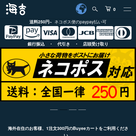
0
送料250円~
ネコポス便のpaypay払い可
銀行振込 ・ 代引き ・ 店頭受け取り
海外在住のお客様、1注文300円のBuyeeカートをご利用くださ
い。