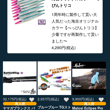
ぴんトリコ
1周年時に製作して貰い大
人気だった海吉オリジナル
カラー【べっぴんトリコ】
少量ですが再製作して貰い
ました〜
4,290円(税込)
32,175円(税込)
2,937円(税込)
9,900円(税込)
再入荷
再入荷
ブルーブルー TGスト
ヤマガブランクス バ
Malosi Eclipse Pro