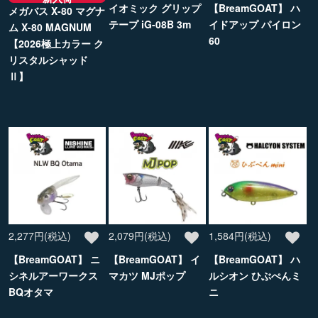
イオミック グリップ
【BreamGOAT】 ハ
メガバス X-80 マグナ
テープ iG-08B 3m
イドアップ パイロン
ム X-80 MAGNUM
60
【2026極上カラー ク
リスタルシャッド
Ⅱ】
2,277円(税込)
2,079円(税込)
1,584円(税込)
【BreamGOAT】 ニ
【BreamGOAT】 イ
【BreamGOAT】 ハ
シネルアーワークス
マカツ MJポップ
ルシオン ひぶぺんミ
BQオタマ
ニ