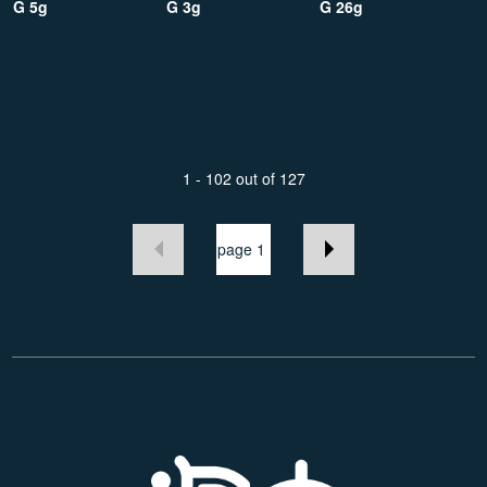
G 5g
G 3g
G 26g
1 - 102
out of
127
page 1