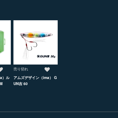
売り切れ
a）ル
アムズデザイン（ima） G
M
UN吉 60