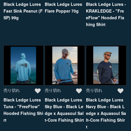
Black Ledge Lures
Black Ledge Lures
Black Ledge Lures -
Fast Sink Peanut (F
Flare Popper 70g
KRAKLEDGE - "Fre
SP) 99g
eFlow" Hooded Fis
hing Shirt
売り切れ
売り切れ
売り切れ
Black Ledge Lures
Black Ledge Lures
Black Ledge Lures
Tuna - "FreeFlow"
Sky Blue - Black Le
Navy Blue - Black L
Hooded Fishing Shi
dge x Aquasoul Sal
edge x Aquasoul Sa
rt
t-Core Fishing Shirt
lt-Core Fishing Shir
t