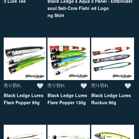
3 Lure Tee
Black Ledge x Aqua
5 Panel - Embroider
soul Salt-Core Fishi
ed Logo
ng Shirt
売り切れ
売り切れ
売り切れ
Black Ledge Lures
Black Ledge Lures
Black Ledge Lures
Flare Popper 95g
Flare Popper 130g
Ruckus 90g