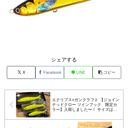
シェアする
X
Facebook
LINE
コピー
エクリプス×ガンクラフト 【ジョイン
テッドクロー ツインフック 限定カ
ラー】入荷しました〜！ サイズは、
178 Type-F , 230マグナム Type-F,
303尺-ONE Type-SFの3機種になり
ま〜す😙 コノシロパターンのビッグ