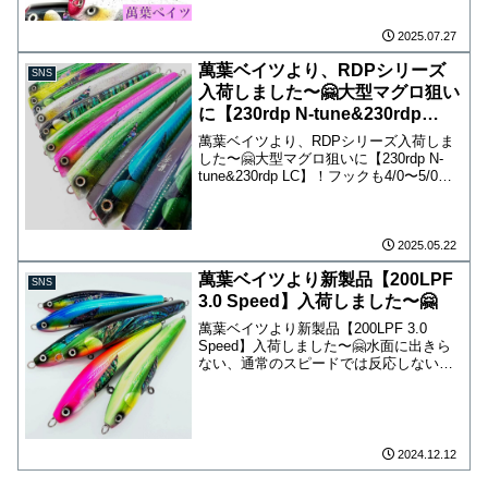
グロキャスティングにおススメルアーで
す！どちらもフック4/0搭載可能なの...
2025.07.27
萬葉ベイツより、RDPシリーズ
SNS
入荷しました〜🤗大型マグロ狙い
に【230rdp N-tune&230rdp
LC】！
萬葉ベイツより、RDPシリーズ入荷しま
した〜🤗大型マグロ狙いに【230rdp N-
tune&230rdp LC】！フックも4/0〜5/0ク
ラス付けれるので大型が掛かっても安心
です！【200rdp&180rdp】は相模湾キハ
ダキャスティングに...
2025.05.22
萬葉ベイツより新製品【200LPF
SNS
3.0 Speed】入荷しました〜🤗
萬葉ベイツより新製品【200LPF 3.0
Speed】入荷しました〜🤗水面に出きら
ない、通常のスピードでは反応しないモ
ンスターに！水中に入れてからの早巻
き、巻き途中でのハードトゥイッチも有
効です！200mm90gとウエイトもあるの
で8号ク...
2024.12.12