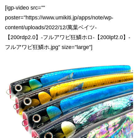
[igp-video src=””
poster=”https://www.umikiti.jp/apps/note/wp-
content/uploads/2022/12/萬葉ベイツ-
【200rdp2.0】-フルアワビ狂鱗ホロ-【200lpf2.0】-
フルアワビ狂鱗ホ.jpg” size=”large”]