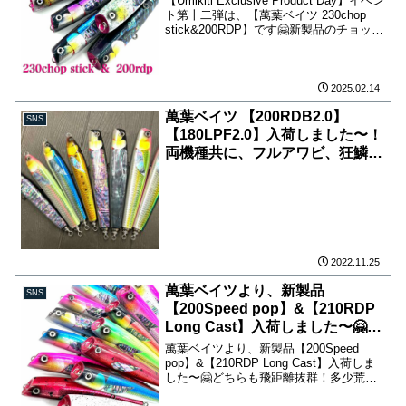
【Umikiti Exclusive Product Day】イベン
ト第十二弾は、【萬葉ベイツ 230chop
stick&200RDP】です🤗新製品のチョップ
スティック！サンマパターンなどの細い
ベイト時にめちゃ有効です！勿論マグロ
の定番R...
2025.02.14
萬葉ベイツ 【200RDB2.0】
SNS
【180LPF2.0】入荷しました〜！
両機種共に、フルアワビ、狂鱗ホ
ロの贅沢仕様！ ※海吉オープン
時に店頭にて販売いたします！
.yoshiyuki
2022.11.25
萬葉ベイツより、新製品
SNS
【200Speed pop】&【210RDP
Long Cast】入荷しました〜🤗ど
ちらも飛距離抜群！
萬葉ベイツより、新製品【200Speed
pop】&【210RDP Long Cast】入荷しま
した〜🤗どちらも飛距離抜群！多少荒れ
ていても、飛び出しにくく泡咬みよくマ