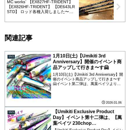
ベイトシーバスゲームに是非！
MC works´ 【EX827HF-TRIDENT】
【EX826HF-TRIDENT】 【DE643LR
STD】 ロッド各種入荷しました〜！
ウィンターニットキャップ、ウィンタ
ーニットキャスケット４色も入荷して
おります！
関連記事
1月10日(土)【Umikiti 3rd
SNS
Anniversary】開催のイベント商
品アップして行きま〜す🤗
1月10日(土)【Umikiti 3rd Anniversary】開
催のイベント商品アップして行きま〜す
🤗イベント第二弾は、萬葉ベイツより
【Speed Pop180&200】【230,250RDP
N-Tuned】の4機種販売します！外房ヒ...
2026.01.06
【Umikiti Exclusive Product
SNS
Day】イベント第十二弾は、【萬
葉ベイツ 230chop
stick&200RDP】です🤗新