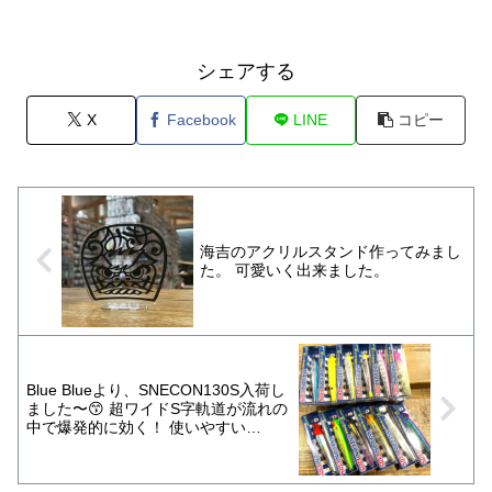
シェアする
X
Facebook
LINE
コピー
海吉のアクリルスタンド作ってみまし
た。 可愛いく出来ました。
Blue Blueより、SNECON130S入荷し
ました〜😙 超ワイドS字軌道が流れの
中で爆発的に効く！ 使いやすい
130mm23gなので陸っぱり、ボートシ
ーバス両方使えます！