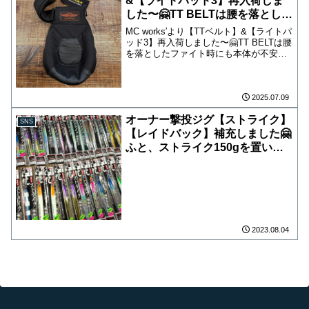
&【ライトパッド3】再入荷しま
した〜🤗TT BELTは腰を落とした
ファイト時にも本体が不安定にな
MC works′より【TTベルト】&【ライトパ
ることがないように低反発スカー
ッド3】再入荷しました〜🤗TT BELTは腰
を落としたファイト時にも本体が不安定
トフレアを採用！ロッドを立てた
になることがないように低反発スカート
ファイト時に、ロッドエンドのす
フレアを採用！ロッドを立てたファイト
っぽ抜けし難く改良したライトパ
時に、ロッドエンドのすっぽ抜けし難く
ッド3！
改良...
2025.07.09
オーナー撃投ジグ【ストライク】
SNS
【レイドバック】補充しました🤗
ふと、ストライク150gを置いて
なかった事に気付き…お客様に言
われ…速攻補充しました レイド
バック＆レベルも60〜180gまで
ほぼフルラインナップしてます！
ショアジギンガーの皆様宜しくお
願いします‍
2023.08.04