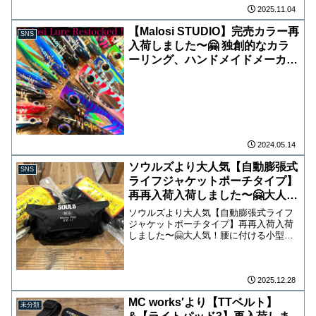
2025.11.04
【Malosi STUDIO】完売カラー再
SNS
入荷しました〜🤗 独創的なカラ
ーリング、ハンドメイドメーカー
では珍しいインジェクションルア
ー、アパレルもオシャレなメーカ
ーさんです！ 再入荷は
［Tyrant180P］
［Chieftain150F,180F］
［Rogue105S］の4機種！ 人気
2024.05.14
カラーは前回同様完売してしまう
ソウルズより大人気【自動膨張式
SNS
のが早いと思いますので、お探し
ライフジャケットポーチタイプ】
の方はお早めにどうぞ😙 ドライ
再再入荷入荷しました〜🤗大人
キャップも少しだけ再入荷してお
気！腰に付ける小型のライフジャ
ソウルズより大人気【自動膨張式ライフ
ります。
ケット！
ジャケットポーチタイプ】再再入荷入荷
しました〜🤗大人気！腰に付ける小型の
ライフジャケット！桜マーク入りになり
ます！【サポートベルト】も再入荷して
おりますので、お探しの方はお早めにど
うぞ😁
2025.12.28
MC works′より【TTベルト】
未分類