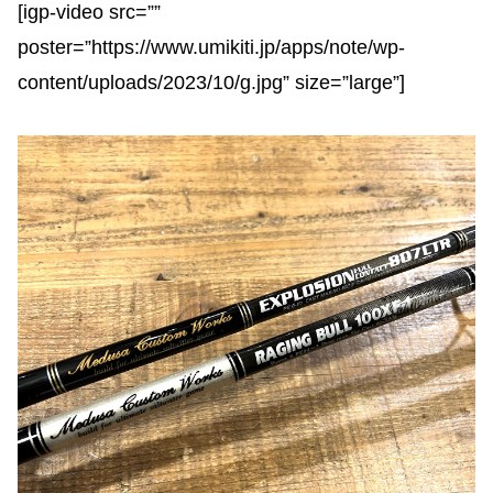
[igp-video src=””
poster=”https://www.umikiti.jp/apps/note/wp-
content/uploads/2023/10/g.jpg” size=”large”]