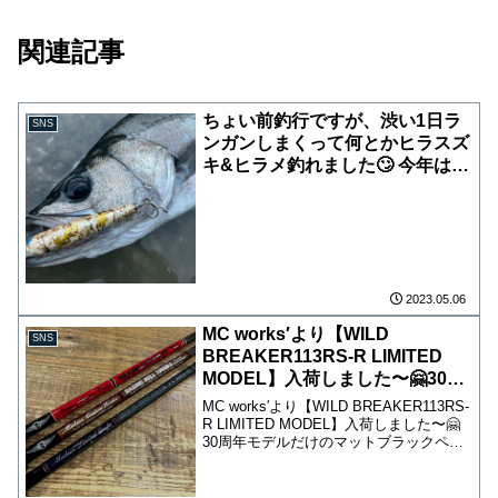
関連記事
ちょい前釣行ですが、渋い1日ラ
SNS
ンガンしまくって何とかヒラスズ
キ&ヒラメ釣れました🙄 今年は想
定外の魚が連れ盛ってしまってい
た為ヒラスズキにあまり行けてま
せんが、行ける時には行こうと思
います。 やっぱヒラスズキが一
番カッコいいですね〜😙 ロック
ショアやりたい方は、海吉へいら
2023.05.06
してください
MC works′より【WILD
SNS
BREAKER113RS-R LIMITED
MODEL】入荷しました〜🤗30周
年モデルだけのマットブラックペ
MC works′より【WILD BREAKER113RS-
インテッドブランクス仕上げ。
R LIMITED MODEL】入荷しました〜🤗
30周年モデルだけのマットブラックペイ
RVSGバットガイド搭載したフル
ンテッドブランクス仕上げ。RVSGバッ
チタンガイド！
トガイド搭載したフルチタンガイド！限
定刻印入りスペーサー...