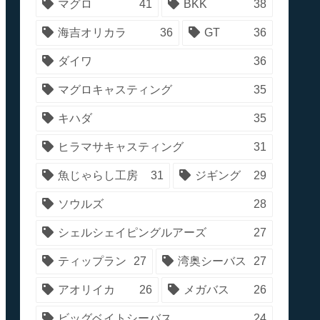
マグロ
41
BKK
38
海吉オリカラ
36
GT
36
ダイワ
36
マグロキャスティング
35
キハダ
35
ヒラマサキャスティング
31
魚じゃらし工房
31
ジギング
29
ソウルズ
28
シェルシェイピングルアーズ
27
ティップラン
27
湾奥シーバス
27
アオリイカ
26
メガバス
26
ビッグベイトシーバス
24