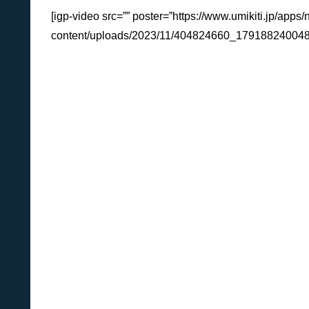
[igp-video src=”” poster=”https://www.umikiti.jp/apps/
content/uploads/2023/11/404824660_179188240048