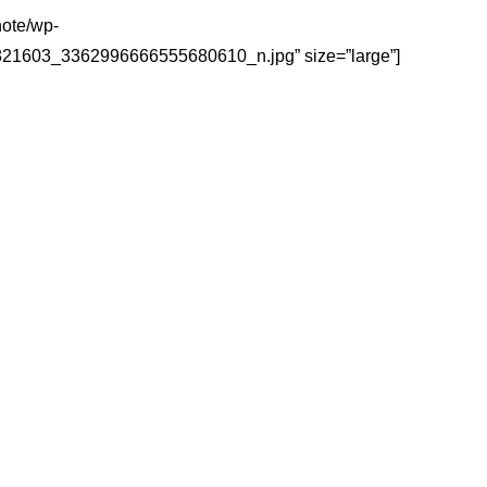
note/wp-
21603_3362996666555680610_n.jpg” size=”large”]