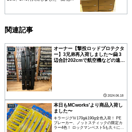
磯タビに比べ、柔軟性が優れており足
首の動きが自由自在！ 先割れタイプ
になっており、グリップ力抜群です！
少し大きめに出来ておりますので、通
常履いているスニーカーより ワンサ
関連記事
イズ小さいサイズをお勧めします。
店頭24.0〜28.0まで全サイズ在庫して
おります！ サイズ感がわからない方
は試着出来ますので、是非ご来店くだ
オーナー【撃投ロッドプロテクタ
さい
SNS
ー】3兄弟再入荷しました〜🤗 3
辺合計202cmで航空機などの遠征
に便利なAIR！ レインウェアやピ
トンなど収納力に優れたPLUS！
シンプルに頑強さと耐久性を追求
した2！ どのモデルもハードな渡
礁環境からロッドをプロテクトし
ます！ 沖磯や離島では必需品な
2024.06.18
ので、お探しの方は是非
本日もMCworks′より商品入荷し
SNS
ました〜
キラージグⅣ170g&190g全色入荷！ PE
ブレーカー、ノットスティックの限定カ
ラー4色！ ロックマンベスト5も久々に再