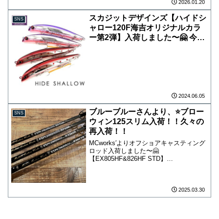
気の【スプー...
2026.01.20
スカジットデザインズ【ハイドシ
SNS
ャロー120F海吉オリジナルカラ
ー第2弾】入荷しました〜🤗 今回
は房総ヒラスズキスペシャリスト
PGさんのリクエストカラー 第1
弾で即完売だった海吉BFSPをハ
ーフミラー化！ このスケ具合は
ヤバいっす もう1色はメッキのダ
ブルレッド！ PGさんおススメの
2024.06.05
カラーです 本日より店頭先行販
ブルーブルーさんより、⭐️ブロー
SNS
売しますので、是非ご来店下さ
ウィン125スリム入荷！！久々の
い！ オンラインショップは今週
再入荷！！
末にアップ予定です。
MCworks′よりオフショアキャスティング
ロッド入荷しました〜🤗
【EX805HF&826HF STD】
【EX835CTR&836CTR STD】どの機種も
近海でのヒラマサからキハダキャスティ
ングに最適なモデルとなっております！
カスタムロッ...
2025.03.30