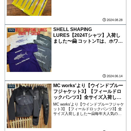
入荷です！ ロッドは4本が新入荷！
【RB103XF-TRIDENT SP】 【RB100XR-
2 SP】 【RB99...
2024.08.28
SHELL SHAPING
SNS
LURES【2024Tシャツ】入荷し
ました〜🤗 コットンTは、ホワイ
ト&ヘザーブラックの2色！ サイ
ズはホワイトM〜XXL、ヘザーブ
ラックM〜XXXL。 ドライTは、
ガンメタル&ディープパープルの
2色！ サイズはガンメタルM〜
XXXLX、ディープパープルM〜
2024.06.14
XXXL。 各サイズ少量入荷となっ
MC works′より【ウインドプルー
SNS
ております。 Tシャツのカラーで
フジャケット3】【フィールドロ
すが、写真よりも濃いめとなりま
ックパンツ3】全サイズ入荷しま
す。 本日より店頭先行販売とな
した〜🤗
MC works′より【ウインドプルーフジャケ
り、オンラインショップは来週火
ット3】【フィールドロックパンツ3】全
曜日にアップ予定です！ 店頭お
サイズ入荷しました〜🤗毎年大人気の上
取り置きの方はDM下さい。 皆様
下シリーズ！ストレッチ性が高く、防風
のご来店お待ちしております！
だけでなく、裏地起毛で暖かいのでマル
チに活躍するアイテムです！こちらも人