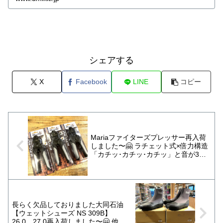
シェアする
X
Facebook
LINE
コピー
Mariaファイターズプレッサー再入荷
しました〜🤗 ラチェット式×倍力構造
「カチッ･カチッ･カチッ」と音が3回
鳴ればかしめ完了！ 最適な力の伝導
で、簡単&確実にスリーブ止めが可能
です！ 1つ持っていると何かと重宝す
るアイテムです！
長らく欠品しておりました大同石油
【ウェットシューズ NS 309B】
26.0、27.0再入荷しました〜🤗 他の