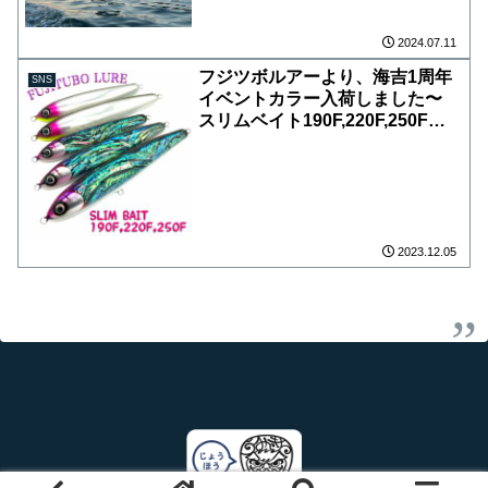
持ち上げボッコボコ笑 お客様も
ヒット〜バレた〜連続です！ 鳥
2024.07.11
絡まったり、色々ありましたが何
フジツボルアーより、海吉1周年
SNS
とかキャッチ！ 私も2本キャッチ
イベントカラー入荷しました〜
出来ました️ まだまだ続きそうな
スリムベイト190F,220F,250Fの
ので、皆さん是非キハダキャステ
オリジナルカラー「べっぴんNZ
ィング行って見て下さい😙
ABALONE」&「TDSシャイン」
の2色！ ※こちらの商品は12月10
日海吉1周年イベントで販売とな
ります。 ABALONE
2023.12.05