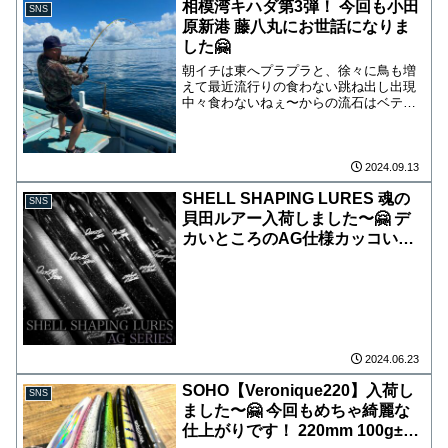
相模湾キハダ第3弾！ 今回も小田
SNS
原新港 藤八丸にお世話になりま
した🤗
朝イチは東へプラプラと、徐々に鳥も増
えて最近流行りの食わない跳ね出し出現
中々食わないねぇ〜からの流石はベテラ
ン笑 掛けます！掛けます笑 最終的に4本
キャッチ！ 今年はこれで終わりですか
ね〜 まだチャンスがあるなら行って見よ
うと思います
2024.09.13
SHELL SHAPING LURES 魂の
SNS
貝田ルアー入荷しました〜🤗 デ
カいところのAG仕様カッコいい
すね〜 今回のアバロンもイカつ
いです！ 販売日、販売時間等は
告知しておりません。 海吉にて
いつもお買い物して頂いているお
客様優先とさせて頂き、ちゃんと
使って頂ける方に販売させていた
2024.06.23
だきます。 店頭に良く来て頂い
SOHO【Veronique220】入荷し
SNS
てるお客様はご存知かと思います
ました〜🤗 今回もめちゃ綺麗な
が、今までの販売方法に戻りま
仕上がりです！ 220mm 100g±な
す。 また、貝田ルアーでの釣果