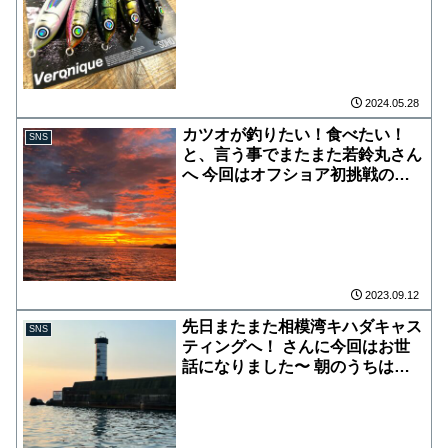
ので、ヒサマサは勿論これからの
見せて頂けると倍率アップ️ 数に
マグロキャスティングにもお使い
限りがございますので、完売の際
頂けます！ 少量入荷の為、店頭
はご了承下さい。 ご希望の機種
にてお一人様①本でお願いしま
がない場合もあります。 ご理解
す‍♂️
の程、宜しくお願い致します‍♂️ 通
2024.05.28
信販売不可、店頭販売のみとなり
ます。 お取り置き、お問い合わ
カツオが釣りたい！食べたい！
SNS
せ不可でお願いします！
と、言う事でまたまた若鈴丸さん
へ 今回はオフショア初挑戦の方
含めて5人で出船！ 綺麗な朝焼け
見ながらポイントに着いて鳥山見
つけて、ひたすらキャスト！ 足
が早く前回より難しいかったです
が、何とか全員キャッチ出来たの
で良かったです 帰りは豪雨を避
2023.09.12
けながらの帰港️ 次はカンパチが
先日またまた相模湾キハダキャス
SNS
釣りたい 館山、船形港若鈴丸さ
ティングへ！ さんに今回はお世
んおススメですので是非行って見
話になりました〜 朝のうちは鳥
て下さい🤗 若鈴丸 若鈴丸 船長
がパラパラのカツオちょぼちょぼ
.gs
やってましたが、9時位から場所
変えて大成功 何年かぶりにスー
パーナブラ来ました〜 カタクチ