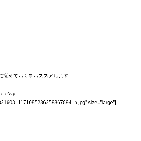
に揃えておく事おススメします！
note/wp-
21603_1171085286259867894_n.jpg” size=”large”]