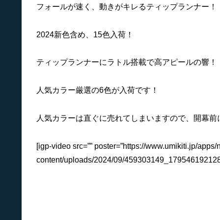
フォールが速く、動きがキレるティップランナー！
2024新色含め、15色入荷！
ティップランナーにラトル搭載で高アピールの響！
人気カラー厳選の6色が入荷です！
人気カラーは直ぐに売れてしまいますので、開幕前
[igp-video src=”” poster=”https://www.umikiti.jp/apps/
content/uploads/2024/09/459303149_179546192128