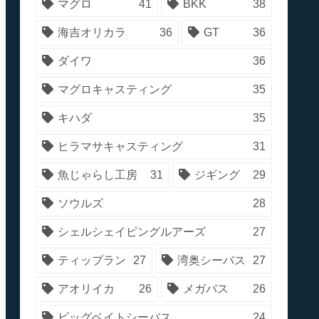
マグロ
41
BKK
38
海吉オリカラ
36
GT
36
ダイワ
36
マグロキャスティング
35
キハダ
35
ヒラマサキャスティング
31
魚じゃらし工房
31
ジギング
29
ソウルズ
28
シェルシェイピングルアーズ
27
ティップラン
27
湾奥シーバス
27
アオリイカ
26
メガバス
26
ビッグベイトシーバス
24