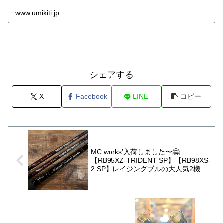
www.umikiti.jp
シェアする
X
Facebook
LINE
コピー
MC works′入荷しました〜🤗
【RB95XZ-TRIDENT SP】【RB98XS-
2 SP】レイジングブルの大人気2機種
が入荷！今回のカラーめちゃカッコい
いです😆