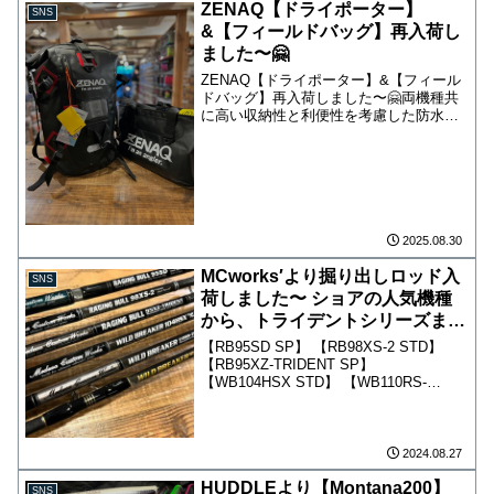
ZENAQ【ドライポーター】
SNS
&【フィールドバッグ】再入荷し
ました〜🤗
ZENAQ【ドライポーター】&【フィール
ドバッグ】再入荷しました〜🤗両機種共
に高い収納性と利便性を考慮した防水バ
ッグ！ドライポーター40ℓ、フィールドバ
ッグ33ℓと遠征時にも十分な容量になって
います！
2025.08.30
MCworks′より掘り出しロッド入
SNS
荷しました〜 ショアの人気機種
から、トライデントシリーズまで
多数入荷です！
【RB95SD SP】 【RB98XS-2 STD】
【RB95XZ-TRIDENT SP】
【WB104HSX STD】 【WB110RS-
TRIDENT SP】 【WB106HSX-TRIDENT
SP】 【EX835CTR STD】 ...
2024.08.27
HUDDLEより【Montana200】
SNS