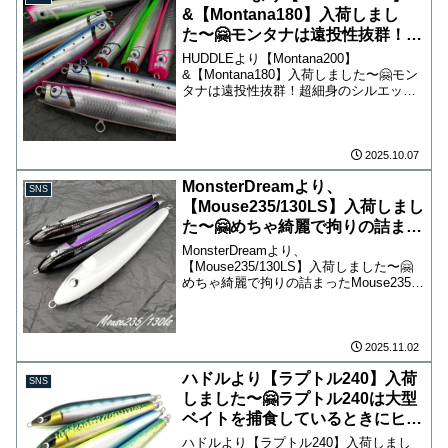
&【Montana180】入荷しまし
た〜🤗モンタナは遠投性抜群！超
細身のシルエットで動き過ぎない
HUDDLEより【Montana200】
バブルスイムアクションが青物を
&【Montana180】入荷しました〜🤗モン
タナは遠投性抜群！超細身のシルエット
魅了！ショアのヒラマサや大型青
で動き過ぎないバブルスイムアクション
物だけでなく、オフショアのキハ
が青物を魅了！ショアのヒラマサや大型
ダ等の大型回遊魚に是非使って見
青物だけでなく、オフショアのキハダ等
てください！オンラインショップ
の大型回遊...
2025.10.07
からもご購入頂けます😄
MonsterDreamより、
SNS
【Mouse235/130LS】入荷しまし
た〜🤗めちゃ綺麗で拘りの詰まっ
たMouse235！オフショア、ロッ
MonsterDreamより、
クショアのヒラマサアングラーに
【Mouse235/130LS】入荷しました〜🤗
めちゃ綺麗で拘りの詰まったMouse235！
是非使って頂きたい1本です！
オフショア、ロックショアのヒラマサア
ングラーに是非使って頂きたい1本です！
※本日13:00〜店頭にてお一人様①本にて
販...
2025.11.02
ハドルより【ラプトル240】入荷
SNS
しました〜🤗ラプトル240は大型
ベイトを捕食しているときにヒラ
マサに絶大な威力を発揮します！
ハドルより【ラプトル240】入荷しまし