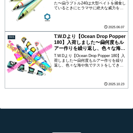
た〜🤗ラプトル240は大型ベイトを捕食し
ているときにヒラマサに絶大な威力を発
揮します！独特のシルエットと絶妙のウ
ェイトバランスにより、ラインスラッグ
を使ったニュートラルな状態で発生する
浮き上がりのスライ...
2025.06.07
T.W.Dより【Ocean Drop Popper
SNS
180】入荷しました〜🤗何度もル
アー作りを繰り返し、色々な海や
魚でテストをしてきたポッパー！
T.W.Dより【Ocean Drop Popper 180】入
荷しました〜🤗何度もルアー作りを繰り
返し、色々な海や魚でテストをしてきた
ポッパー！形状は少し細身のシンプルボ
ディーでアングラーの体力もカバーしつ
つ、対象魚へのアピール力が必要な状...
2025.10.23