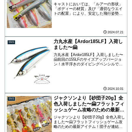
キャストにおいては、「ルアーの形状」
「ボディーの材質」及び「適切なウエイ
トの配置」により、安定した飛行姿勢で
圧倒的な飛距離を出すことができます。
ロングジャーク , ショートジャーク , 高
速リトリーブの全てにおいて飛び出す事
無く、簡単に、...
2024.07.21
力丸水産【Ardor185LF】入荷し
SNS
ました〜🤗
力丸水産【Ardor185LF】入荷しました〜
🤗前回の155LFのサイズアップバージョ
ン！水平浮きのダイビングペンシルで平
打ちウォブンロールに少し独特な動きを
織り交ぜたアクション！185mm/80g±な
ので飛距離が稼げ、フックも魚種に合わ
せ...
2024.10.01
ジャクソンより【砂団子20g】全
SNS
色入荷しました〜🤗フラットフィ
ッシュゲーム攻略のための最新ア
イテム！
ジャクソンより【砂団子20g】全色入荷し
ました〜🤗フラットフィッシュゲーム攻
略のための最新アイテム！団子が連結し
たようなボディのシャッドテールワーム