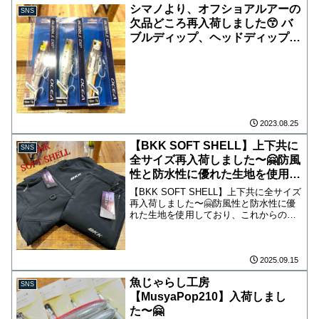
シマノより、オフショアルアーの
SNS
欠品どころ再入荷しました😙 バ
ブルディップ、ヘッドディップ、
ワイルドレスポンス、カブロ
175Fの良いカラー揃いました！
是非ご来店ください🤗
2023.08.25
【BKK SOFT SHELL】上下共に
SNS
全サイズ再入荷しました〜🤗防風
性と防水性に優れた生地を使用し
ており、これからの時期に単体&
【BKK SOFT SHELL】上下共に全サイズ
重ね着どっちでも行けちゃいま
再入荷しました〜🤗防風性と防水性に優
れた生地を使用しており、これからの時
す！
期に単体&重ね着どっちでも行けちゃい
ます！シルエットもカッコいいので上下
買い必須です😆サイズはS〜XXL展開と
なり、どの...
2025.09.15
魚じゃらし工房
SNS
【MusyaPop210】入荷しまし
た〜🤗