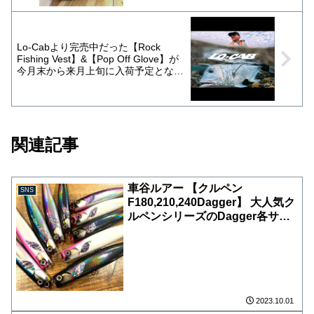
Lo-Cabより完売中だった【Rock
Fishing Vest】&【Pop Off Glove】が
今月末から来月上旬に入荷予定となっ
ております！大人気ローキャブベス
ト！着心地良く通年使えるベストで
す！
関連記事
車谷ルアー 【クルペン
SNS
F180,210,240Dagger】 大人気ク
ルペンシリーズのDagger各サイ
ズ入荷しました🤗 めちゃ綺麗な
ホロ仕様😙 こちらも少量入荷と
なっております。 店頭にて、お
一人様①本にて販売致します‍
2023.10.01