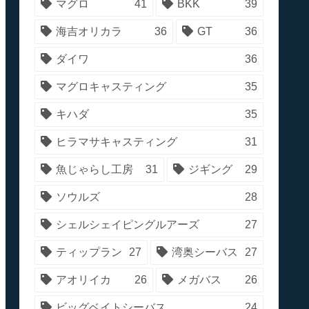
マグロ
41
BKK
39
海吉オリカラ
36
GT
36
ダイワ
36
マグロキャスティング
35
キハダ
35
ヒラマサキャスティング
31
魚じゃらし工房
31
ジギング
29
ソウルズ
28
シェルシェイピングルアーズ
27
ティップラン
27
湾奥シーバス
27
アオリイカ
26
メガバス
26
ビッグベイトシーバス
24