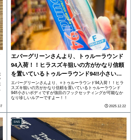
エバーグリーンさんより、トゥルーラウンド
94入荷！！ヒラスズキ狙いの方がかなり信頼
を置いているトゥルーラウンド94‼︎小さいボ
ま
ウ
ディですが強目のフックセッティングが可能
エバーグリーンさんより、⭐️トゥルーラウンド94入荷！！ヒラ
注
スズキ狙いの方がかなり信頼を置いているトゥルーラウンド
と
なかなり珍しいルアーですよー！！
94‼︎小さいボディですが強目のフックセッティングが可能なか
なり珍しいルアーですよー！！
07
2025.12.22
SNS