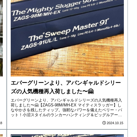
エバーグリーンより、アバンギャルドシリー
ズの人気機種再入荷しました〜🤗
エバーグリーンより、アバンギャルドシリーズの人気機種再入
荷しました〜🤗【ZAGS-98M/MH-EX マイティスラッガー】し
なやかさを残したティップ。強靭なパワーを備えたベリー・バ
ット！小沼スタイルのランカーハンティング＆ビッグルアー対
応モ...
18
2024.10.15