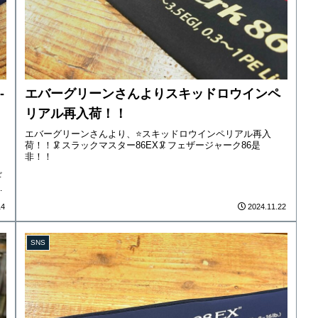
-
エバーグリーンさんよりスキッドロウインペ
リアル再入荷！！
エバーグリーンさんより、⭐️スキッドロウインペリアル再入
荷！！🦑スラックマスター86EX🦑フェザージャーク86是
ー
非！！
ギ
プ
14
2024.11.22
SNS