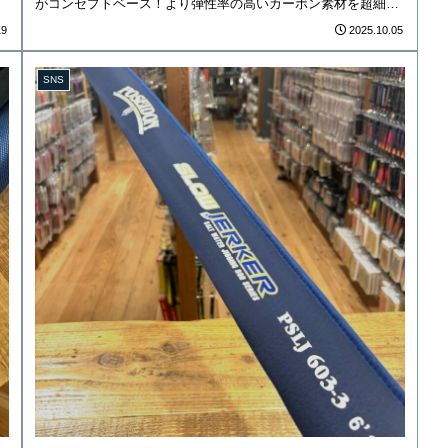
がコンセプトベース！より弾性率の高いカーボン素材を超細身
に...
19
2025.10.05
SNS