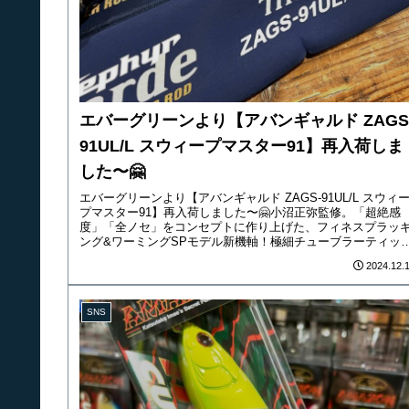
エバーグリーンより【アバンギャルド ZAGS
91UL/L スウィープマスター91】再入荷しま
した〜🤗
エバーグリーンより【アバンギャルド ZAGS-91UL/L スウィ
プマスター91】再入荷しました〜🤗小沼正弥監修。「超絶感
度」「全ノセ」をコンセプトに作り上げた、フィネスプラッ
ング&ワーミングSPモデル新機軸！極細チューブラーティッ
に...
2024.12.
SNS