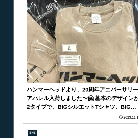
ドボディ約220mm） 推奨フック 約11.5g 
15.0g / 1ヶ所あたり デコイ Y-S23 #6/0 x
2 レスポンス重視 デコイ Y-S23 #7/0 x
2 フックサイズ重視
ハンマーヘッドより、20周年アニバーサリ
アパレル入荷しました〜🤗 基本のデザイン
2タイプで、BIGシルエットTシャツ、BIGシ
ルエットロングTシャツ、BIGシルエットパ
2023.11.
カーの全5種類のラインナップ！ オンライン
ショップからもご購入出来ますので、是非ご
SNS