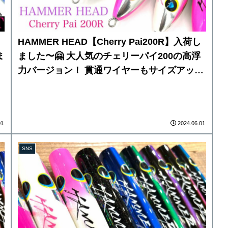
HAMMER HEAD【Cherry Pai200R】入荷し
ま
ました〜🤗 大人気のチェリーパイ200の高浮
力バージョン！ 貫通ワイヤーもサイズアップ
し、浮力に余裕を持たせてあるので、フック
のサイズアップが可能です！ 本日より、店頭
にてお一人様①本で販売します。
01
2024.06.01
SNS