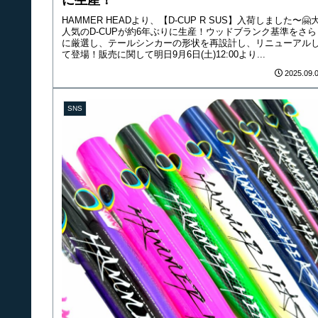
HAMMER HEADより、【D-CUP R SUS】入荷しました〜🤗
人気のD-CUPが約6年ぶりに生産！ウッドブランク基準をさら
に厳選し、テールシンカーの形状を再設計し、リニューアル
て登場！販売に関して明日9月6日(土)12:00より...
2025.09.
SNS