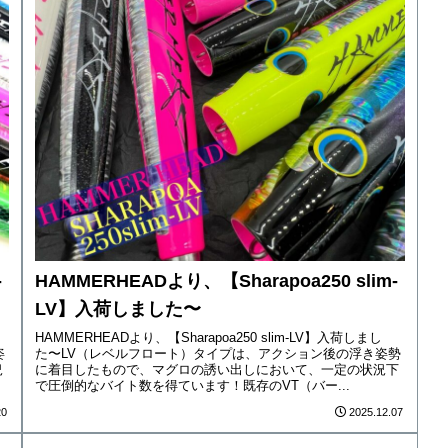
-
HAMMERHEADより、【Sharapoa250 slim-
LV】入荷しました〜
HAMMERHEADより、【Sharapoa250 slim-LV】入荷しまし
姿
た〜LV（レベルフロート）タイプは、アクション後の浮き姿勢
況
に着目したもので、マグロの誘い出しにおいて、一定の状況下
で圧倒的なバイト数を得ています！既存のVT（バー...
20
2025.12.07