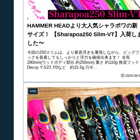
HAMMER HEADより大人気シャラポワの新
サイズ！ 【Sharapoa250 Slim-VT】入荷し
した〜
今回の250スリムは、より垂直浮きを重視しながら、ビッグフ
ックを装着してもしっかりと浮力を確保出来ます！ 全長
280mm(ウッドボディ部分 約250mm) 重さ 約110g 推奨フック
Decoy Y-S23 7/0など 約15.5g 只今...
2024.09.
SNS