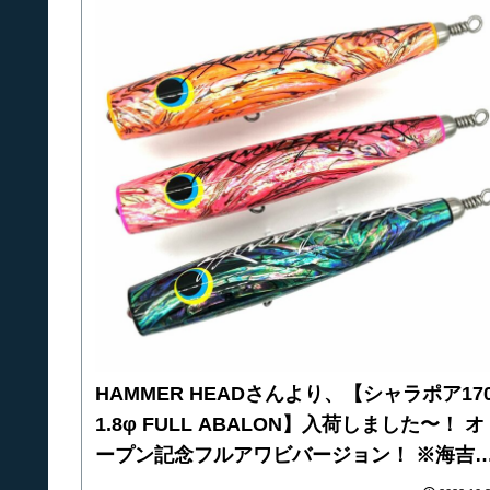
利用ください
HAMMER HEADさんより、【シャラポア17
1.8φ FULL ABALON】入荷しました〜！ オ
ープン記念フルアワビバージョン！ ※海吉
ープン時に店頭にて販売いたします！ シャ