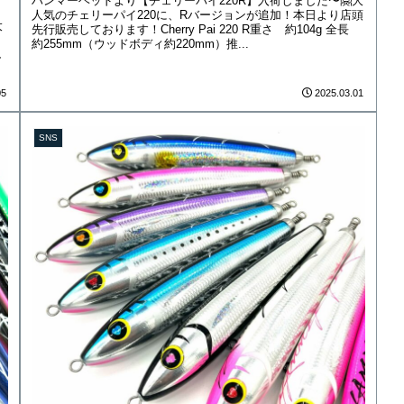
ハンマーヘッドより【チェリーパイ220R】入荷しました〜🤗大
人気のチェリーパイ220に、Rバージョンが追加！本日より店頭
大
先行販売しております！Cherry Pai 220 R重さ 約104g 全長
約255mm（ウッドボディ約220mm）推...
し
05
2025.03.01
SNS