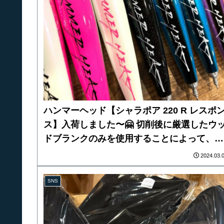
ハンマーヘッド【シャラポア 220 R レスポ
ス】入荷しました〜🤗 切削後に厳選したウ
ドブランクのみを使用することによって、ウ
エイト量を減らさず、バランスも変えずに高
2024.03.
浮力バージョンが完成！ 前モデルよりも安
して1サイズ上のフック装着が可能となりま
SNS
た。 標準フックサイズなら、レスポンス重
のセッティングが可能です。 SHARAPOA
220 R 重さ 約124g 全長 約250mm（ウッ