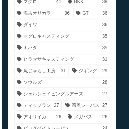
マグロ
41
BKK
39
海吉オリカラ
36
GT
36
ダイワ
36
マグロキャスティング
35
キハダ
35
ヒラマサキャスティング
31
魚じゃらし工房
31
ジギング
29
ソウルズ
28
シェルシェイピングルアーズ
27
ティップラン
27
湾奥シーバス
27
アオリイカ
26
メガバス
26
ビッグベイトシーバス
24