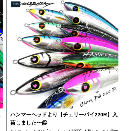
SNS
入
ハンマーヘッドより【チェリーパイ220R】入
荷しました〜🤗