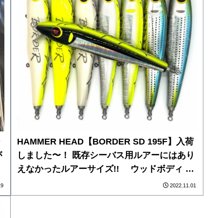
～
ー
HAMMER HEAD【BORDER SD 195F】入荷
が
しました〜！ 既存シーバス用ルアーにはあり
えなかったルアーサイズ!! ウッドボディ 約
ー
195ｍｍ、（全長230ｍｍ）、ウエイト 約70
19
2022.11.01
ｇ ボディ構造は、ジョイント式ではなく ウ
ッドの一体型、ジョイント部の破損の心配も