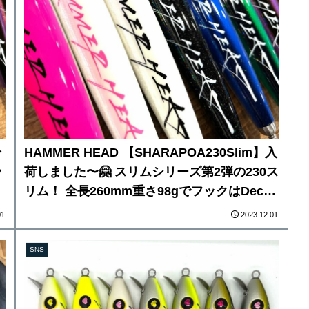
ン
HAMMER HEAD 【SHARAPOA230Slim】入
ッ
荷しました〜🤗 スリムシリーズ第2弾の230ス
リム！ 全長260mm重さ98gでフックはDecoy
Y-S236/0〜最大7/0まで装着可能！ ※こちら
01
2023.12.01
心
の商品は12月10日海吉1周年イベントにて販
し
売します。
SNS
視