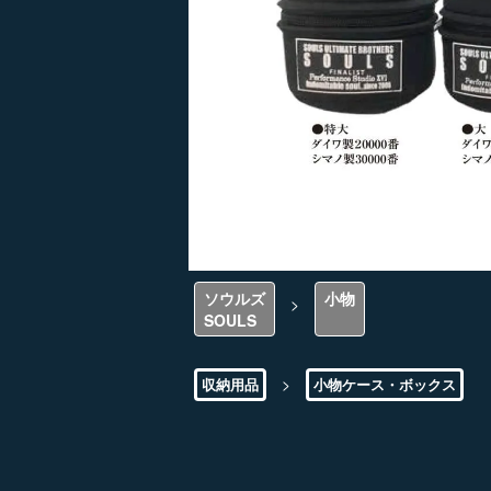
ソウルズ
小物
>
SOULS
>
収納用品
小物ケース・ボックス