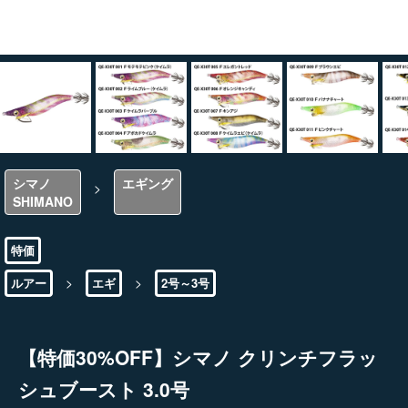
シマノ
エギング
>
SHIMANO
特価
>
>
ルアー
エギ
2号～3号
【特価30%OFF】シマノ クリンチフラッ
シュブースト 3.0号