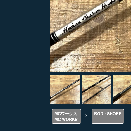
MCワークス
ROD : SHORE
>
MC WORKS'