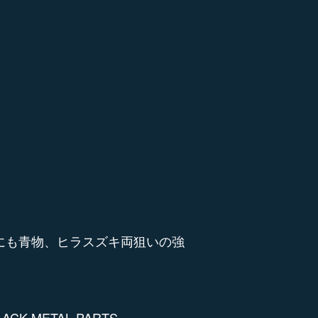
的にも青物、ヒラスズキ両狙いの強
LACK METAL PARTS