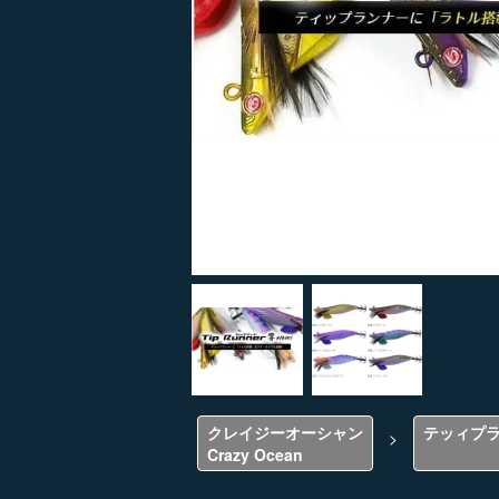
クレイジーオーシャン
テッィプ
>
Crazy Ocean