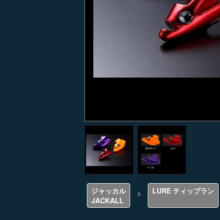
ジャッカル
LURE ティップラン
>
JACKALL