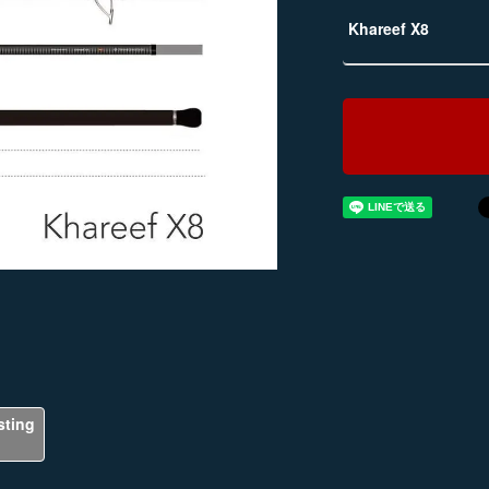
Khareef X8
sting